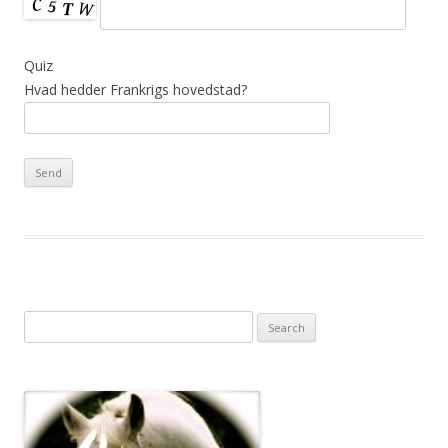
Quiz
Hvad hedder Frankrigs hovedstad?
S
e
a
r
c
h